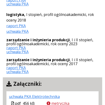
uchwała PKA
logistyka,
I stopień, profil ogólnoakademicki, rok
oceny 2018
raport PKA
uchwała PKA
zarządzanie i inżynieria produkcji
, I i II stopień,
profil ogólnoakademicki, rok oceny 2023
raport PKA
uchwała PKA
zarządzanie i inżynieria produkcji
, I i II stopień,
profil ogólnoakademicki, rok oceny 2017
raport PKA
uchwała PKA
Załączniki:
.
.
.
uchwała PKA Elektrotechnika
Plik
Rozmiar
Otwiera
Plik
pdf
456 kB
metryczka