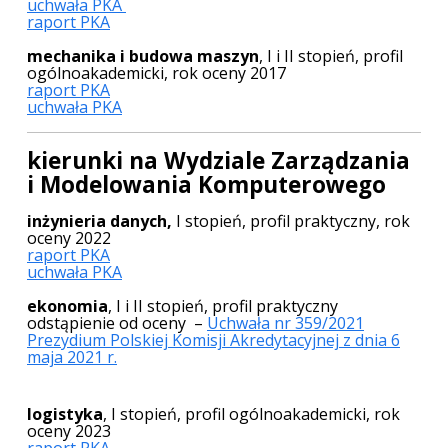
uchwała PKA
raport PKA
mechanika i budowa maszyn
, I i II stopień, profil
ogólnoakademicki, rok oceny 2017
raport PKA
uchwała PKA
kierunki na Wydziale Zarządzania
i Modelowania Komputerowego
inżynieria danych,
I stopień, profil praktyczny, rok
oceny 2022
raport PKA
uchwała PKA
ekonomia
, I i II stopień, profil praktyczny
odstąpienie od oceny –
Uchwała nr 359/2021
Prezydium Polskiej Komisji Akredytacyjnej z dnia 6
maja 2021 r.
logistyka
, I stopień, profil ogólnoakademicki, rok
oceny 2023
raport PKA