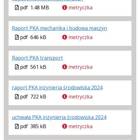
Plik
Rozmiar
Otwiera
karcie.
Plik
pdf
1.48 MB
metryczka
w
pliku:
się
w
formacie:
1.48
w
formacie
.
.
.
Raport PKA mechanika i budowa maszyn
pdf
MB
nowej
Plik
Rozmiar
Otwiera
karcie.
Plik
pdf
646 kB
metryczka
w
pliku:
się
w
formacie:
646
w
formacie
.
.
.
Raport PKA transport
pdf
kB
nowej
Plik
Rozmiar
Otwiera
karcie.
Plik
pdf
561 kB
metryczka
w
pliku:
się
w
formacie:
561
w
formacie
.
.
.
raport PKA inżynieria środowiska 2024
pdf
kB
nowej
Plik
Rozmiar
Otwiera
karcie.
Plik
pdf
722 kB
metryczka
w
pliku:
się
w
formacie:
722
w
formacie
.
.
.
uchwała PKA inżynieria środowiska 2024
pdf
kB
nowej
Plik
Rozmiar
Otwiera
karcie.
Plik
pdf
385 kB
metryczka
w
pliku:
się
w
formacie:
385
w