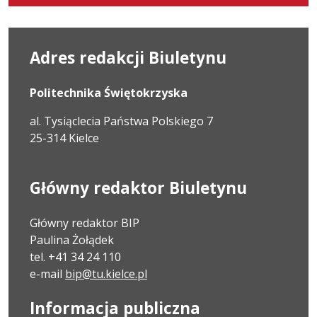
karcie.
Adres redakcji Biuletynu
Politechnika Świętokrzyska
al. Tysiąclecia Państwa Polskiego 7
25-314 Kielce
Główny redaktor Biuletynu
Główny redaktor BIP
Paulina Żołądek
tel. +41 34 24 110
e-mail
bip@tu.kielce.pl
Informacja publiczna