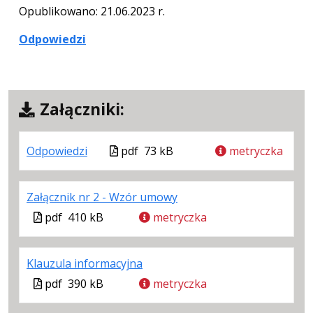
Opublikowano: 21.06.2023 r.
Odpowiedzi
Załączniki:
.
.
.
Plik
Odpowiedzi
pdf
73 kB
metryczka
Plik
Rozmiar
Otwiera
w
w
pliku:
się
formacie
.
.
.
Załącznik nr 2 - Wzór umowy
formacie:
73
w
Plik
Rozmiar
Otwiera
Plik
pdf
410 kB
pdf
kB
nowej
metryczka
w
pliku:
się
w
karcie.
formacie:
410
w
formacie
.
.
.
Klauzula informacyjna
pdf
kB
nowej
Plik
Rozmiar
Otwiera
karcie.
Plik
pdf
390 kB
metryczka
w
pliku:
się
w
formacie:
390
w