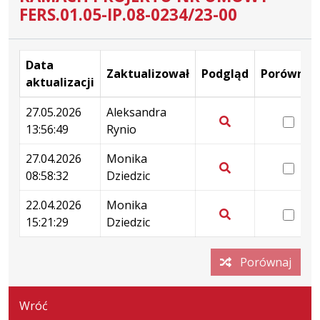
FERS.01.05-IP.08-0234/23-00
Data
Zaktualizował
Podgląd
Porównaj
aktualizacji
Wersje
27.05.2026
Aleksandra
wer
13:56:49
Rynio
27.
Pokaż
13:
podgląd
27.04.2026
Monika
wer
wersji
08:58:32
Dziedzic
27.
Pokaż
z
08:
podgląd
22.04.2026
Monika
dnia
wer
wersji
15:21:29
Dziedzic
27.05.2026
22.
Pokaż
z
13:56:49
15:
podgląd
dnia
Porównaj
wersji
27.04.2026
z
08:58:32
dnia
Wróć
22.04.2026